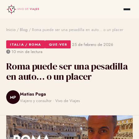
Inicio
/
Blog
/
Roma puede ser una pesadilla en auto… o un placer
·
·
25 de febrero de 2026
ITALIA / ROMA
QUE-VER
10 min de lectura
Roma puede ser una pesadilla
en auto… o un placer
Matias Puga
MP
Viajero y consultor · Vivo de Viajes