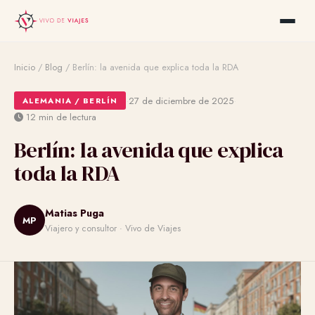
Inicio
/
Blog
/
Berlín: la avenida que explica toda la RDA
·
·
27 de diciembre de 2025
ALEMANIA / BERLÍN
12 min de lectura
Berlín: la avenida que explica
toda la RDA
Matias Puga
MP
Viajero y consultor · Vivo de Viajes