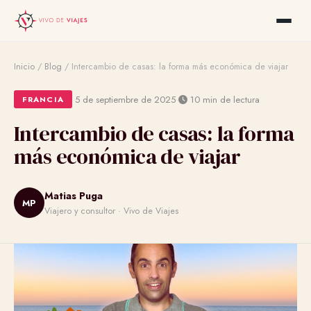
Inicio
/
Blog
/
Intercambio de casas: la forma más económica de viajar
·
·
5 de septiembre de 2025
10 min de lectura
FRANCIA
Intercambio de casas: la forma
más económica de viajar
Matias Puga
MP
Viajero y consultor · Vivo de Viajes