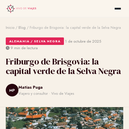
Inicio
/
Blog
/
Friburgo de Brisgovia: la capital verde de la Selva Negra
·
·
1 de octubre de 2025
ALEMANIA / SELVA NEGRA
9 min de lectura
Friburgo de Brisgovia: la
capital verde de la Selva Negra
Matias Puga
MP
Viajero y consultor · Vivo de Viajes