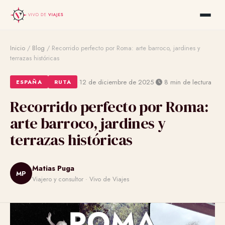
Inicio
/
Blog
/
Recorrido perfecto por Roma: arte barroco, jardines y
terrazas históricas
·
·
12 de diciembre de 2025
8 min de lectura
ESPAÑA
RUTA
Recorrido perfecto por Roma:
arte barroco, jardines y
terrazas históricas
Matias Puga
MP
Viajero y consultor · Vivo de Viajes