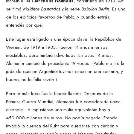
increíble: el
Clärchens Ballhaus
, construido en 1913. Ahí
se filmó
Malditos Bastardos
y la serie
Babylon Berlin
. Es uno
de los edificios favoritos de Pablo, y cuando entrás,
entendés por qué.
Este lugar está ligado a una época clave: la República de
Weimar, de 1919 a 1933. Fueron 14 años intensos,
inestables, pero también divertidos. En esos 14 años,
Alemania cambió de presidente 19 veces. (Pablo me tiró la
joda de que en Argentina tuvimos cinco en una semana, y
bueno, no le falta razón.)
Pero lo más loco fue la hiperinflación. Después de la
Primera Guerra Mundial, Alemania fue considerada única
culpable. Le impusieron una multa equivalente hoy a
450.000 millones de euros. No podía pagarla. Francia
invadió la cuenca del Ruhr para quedarse con carbón y
acero. Alemania no podía pagar ni fabricar. Resultado: