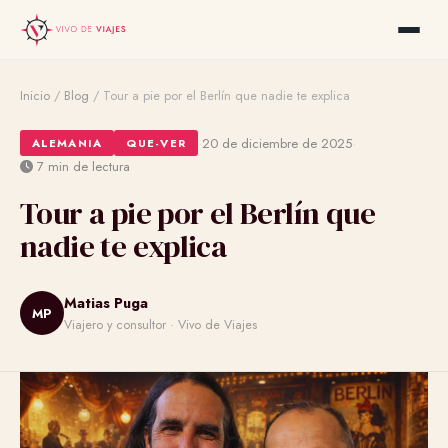
Inicio
/
Blog
/
Tour a pie por el Berlín que nadie te explica
·
·
20 de diciembre de 2025
ALEMANIA
QUE-VER
7 min de lectura
Tour a pie por el Berlín que
nadie te explica
Matias Puga
MP
Viajero y consultor · Vivo de Viajes