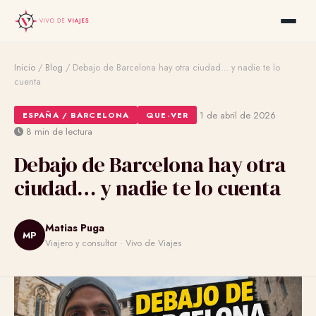
Inicio
/
Blog
/
Debajo de Barcelona hay otra ciudad… y nadie te lo
cuenta
·
·
1 de abril de 2026
ESPAÑA / BARCELONA
QUE-VER
8 min de lectura
Debajo de Barcelona hay otra
ciudad… y nadie te lo cuenta
Matias Puga
MP
Viajero y consultor · Vivo de Viajes