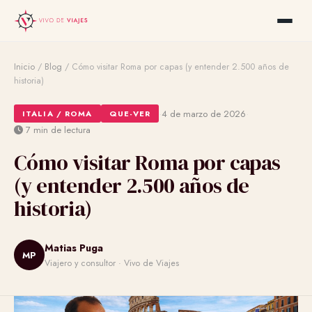
Inicio
/
Blog
/
Cómo visitar Roma por capas (y entender 2.500 años de
historia)
·
·
4 de marzo de 2026
ITALIA / ROMA
QUE-VER
7 min de lectura
Cómo visitar Roma por capas
(y entender 2.500 años de
historia)
Matias Puga
MP
Viajero y consultor · Vivo de Viajes