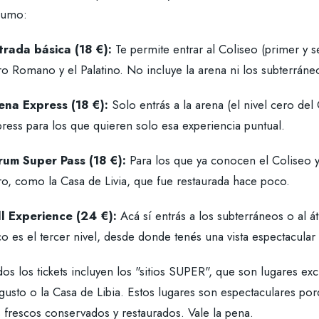
sumo:
trada básica (18 €):
Te permite entrar al Coliseo (primer y 
o Romano y el Palatino. No incluye la arena ni los subterráne
ena Express (18 €):
Solo entrás a la arena (el nivel cero del
ress para los que quieren solo esa experiencia puntual.
rum Super Pass (18 €):
Para los que ya conocen el Coliseo y s
ro, como la Casa de Livia, que fue restaurada hace poco.
ll Experience (24 €):
Acá sí entrás a los subterráneos o al át
co es el tercer nivel, desde donde tenés una vista espectacula
os los tickets incluyen los "sitios SUPER", que son lugares ex
usto o la Casa de Libia. Estos lugares son espectaculares porq
 frescos conservados y restaurados. Vale la pena.