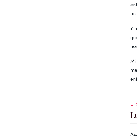
ent
un 
Y a
que
ho
Mi 
me
en
L
Ac