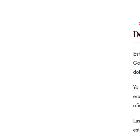
D
Es
Go
dob
Yo 
era
ofi
Las
est