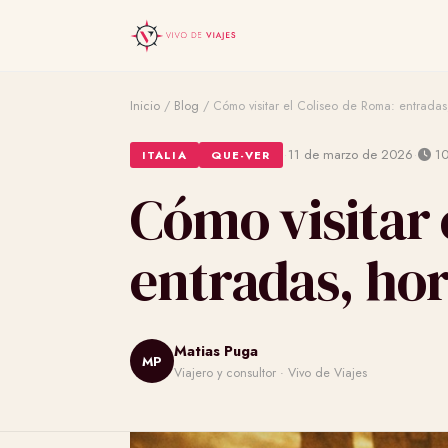
Inicio
/
Blog
/
Cómo visitar el Coliseo de Roma: entradas
·
·
11 de marzo de 2026
10
ITALIA
QUE-VER
Cómo visitar 
entradas, hor
Matias Puga
MP
Viajero y consultor · Vivo de Viajes