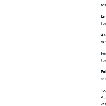
re
En
For
Ar
exp
Fo
Fo
Fu
áti
Tod
Aug
ves