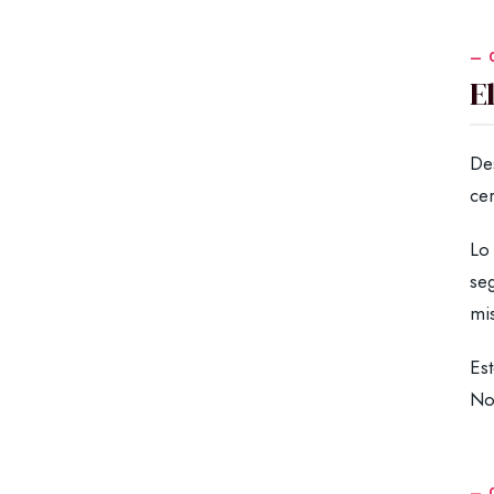
E
De
cer
Lo 
seg
mis
Es
No