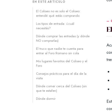
EN ESTE ARTÍCULO
El Coliseo no es solo el Coliseo:
entendé qué estás comprando
Los tipos de entrada: ¿cuál
E
necesitás?
Dónde comprar las entradas (y dónde
NO comprarlas)
Ac
El truco que nadie te cuenta para
co
entrar al Foro Romano sin cola
tre
Mis lugares favoritos del Coliseo y el
Foro
Consejos prácticos para el día de la
visita
Dónde comer cerca del Coliseo (sin
que te estafen)
Dónde dormir
Est
co