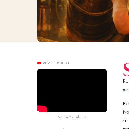
VER EL VIDEO
Rom
pla
Es
No 
Ver en YouTube →
si 
co