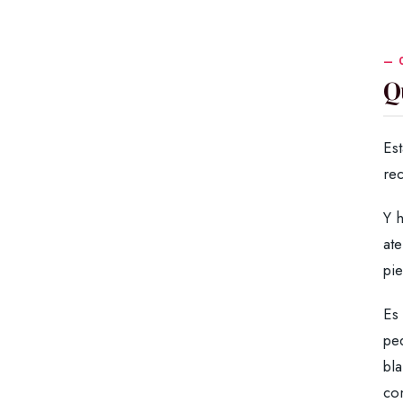
Q
Es
rec
Y 
ate
pi
Es
peq
bla
con