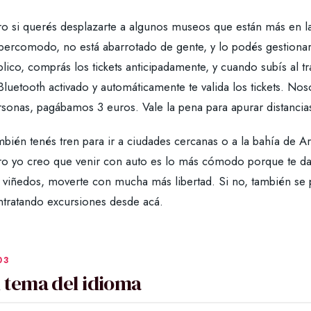
o si querés desplazarte a algunos museos que están más en las
percomodo, no está abarrotado de gente, y lo podés gestionar 
lico, comprás los tickets anticipadamente, y cuando subís al t
Bluetooth activado y automáticamente te valida los tickets. N
rsonas, pagábamos 3 euros. Vale la pena para apurar distancia
bién tenés tren para ir a ciudades cercanas o a la bahía de A
o yo creo que venir con auto es lo más cómodo porque te da la
s viñedos, moverte con mucha más libertad. Si no, también se 
ntratando excursiones desde acá.
l tema del idioma