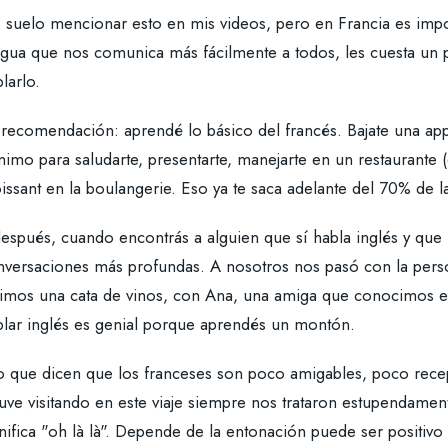
 suelo mencionar esto en mis videos, pero en Francia es impor
ngua que nos comunica más fácilmente a todos, les cuesta un p
larlo.
 recomendación: aprendé lo básico del francés. Bajate una app
imo para saludarte, presentarte, manejarte en un restaurante 
issant en la boulangerie. Eso ya te saca adelante del 70% de la
espués, cuando encontrás a alguien que sí habla inglés y que 
nversaciones más profundas. A nosotros nos pasó con la pers
cimos una cata de vinos, con Ana, una amiga que conocimos e
blar inglés es genial porque aprendés un montón.
o que dicen que los franceses son poco amigables, poco recep
uve visitando en este viaje siempre nos trataron estupendamen
nifica "oh là là". Depende de la entonación puede ser positivo 