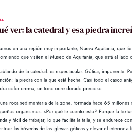
ué ver: la catedral y esa piedra incre
tamos en una región muy importante, Nueva Aquitania, que tie
omiendo que visiten el Museo de Aquitania, que está al lado d
hablando de la catedral: es espectacular. Gótica, imponente. 
nción: la piedra con la que está hecha. Casi todo el casco an
edra color crema, un tono ocre dorado precioso.
 una roca sedimentaria de la zona, formada hace 65 millones d
ueños organismos. ¿Por qué te cuento esto? Porque la textura 
nda y fácil de trabajar, lo que facilita la talla, y se endurece 
struir las bóvedas de las iglesias góticas y elevar el interior a l