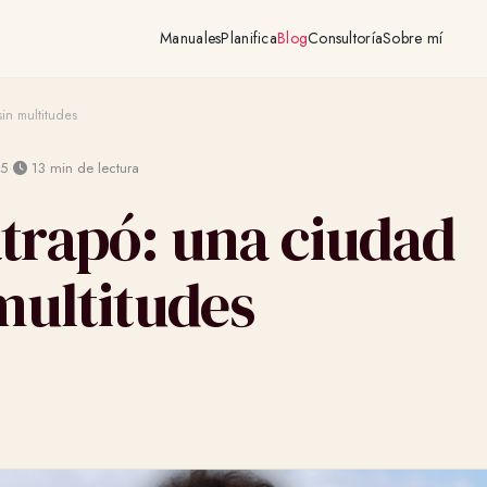
Manuales
Planifica
Blog
Consultoría
Sobre mí
in multitudes
·
25
13 min de lectura
trapó: una ciudad
multitudes