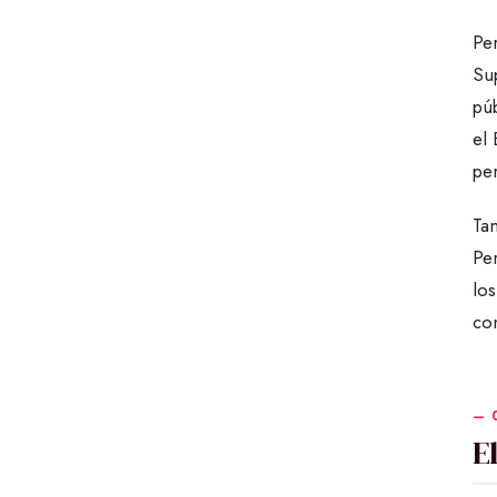
Per
Su
púb
el 
pe
Tam
Per
lo
co
E