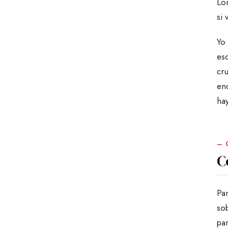
Lo
si
Yo
es
cru
en
hay
C
Par
sob
par