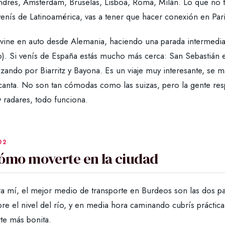
ndres, Ámsterdam, Bruselas, Lisboa, Roma, Milán. Lo que no te
 venís de Latinoamérica, vas a tener que hacer conexión en Pa
 vine en auto desde Alemania, haciendo una parada intermedia
o). Si venís de España estás mucho más cerca: San Sebastián 
zando por Biarritz y Bayona. Es un viaje muy interesante, se 
canta. No son tan cómodas como las suizas, pero la gente resp
 radares, todo funciona.
ómo moverte en la ciudad
a mí, el mejor medio de transporte en Burdeos son las dos pat
re el nivel del río, y en media hora caminando cubrís práctic
te más bonita.