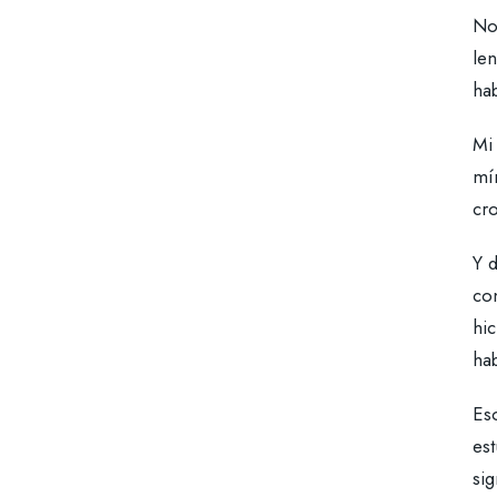
No
le
hab
Mi
mín
cro
Y d
co
hi
ha
Es
est
sig