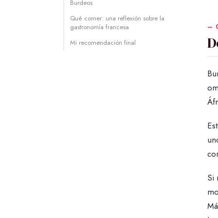
Burdeos
Qué comer: una reflexión sobre la
gastronomía francesa
D
Mi recomendación final
Bur
omn
Áfr
Est
un
co
Si
mon
Má