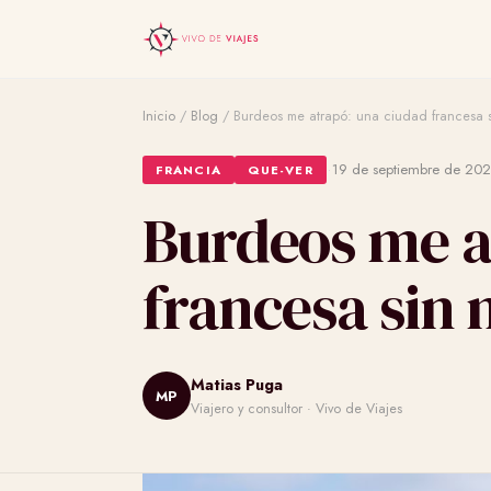
Inicio
/
Blog
/
Burdeos me atrapó: una ciudad francesa s
·
19 de septiembre de 20
FRANCIA
QUE-VER
Burdeos me a
francesa sin 
Matias Puga
MP
Viajero y consultor · Vivo de Viajes