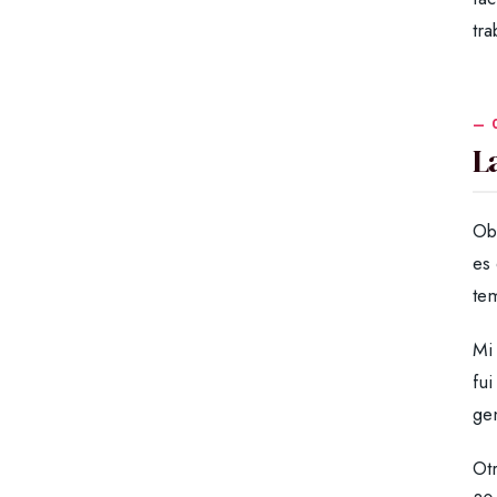
tra
L
Obv
es 
te
Mi 
fui
gen
Ot