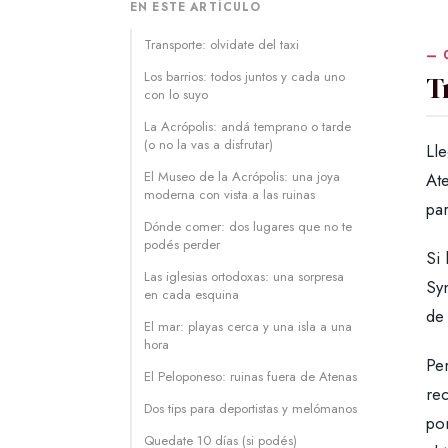
EN ESTE ARTÍCULO
Transporte: olvidate del taxi
Los barrios: todos juntos y cada uno
T
con lo suyo
La Acrópolis: andá temprano o tarde
(o no la vas a disfrutar)
Lle
El Museo de la Acrópolis: una joya
Ate
moderna con vista a las ruinas
par
Dónde comer: dos lugares que no te
podés perder
Si 
Las iglesias ortodoxas: una sorpresa
Syn
en cada esquina
de 
El mar: playas cerca y una isla a una
hora
Per
El Peloponeso: ruinas fuera de Atenas
re
Dos tips para deportistas y melómanos
po
Quedate 10 días (si podés)