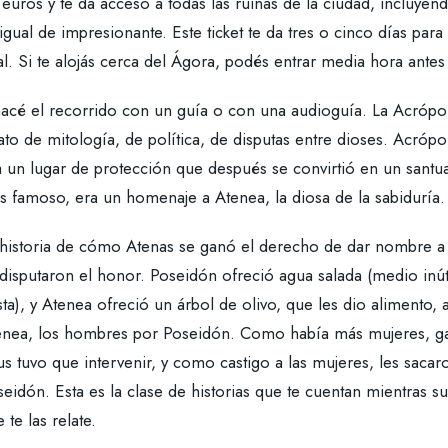
euros y te da acceso a todas las ruinas de la ciudad, incluyen
igual de impresionante. Este ticket te da tres o cinco días para 
al. Si te alojás cerca del Ágora, podés entrar media hora ante
hacé el recorrido con un guía o con una audioguía. La Acrópo
ato de mitología, de política, de disputas entre dioses. Acrópoli
 un lugar de protección que después se convirtió en un santua
s famoso, era un homenaje a Atenea, la diosa de la sabiduría.
 historia de cómo Atenas se ganó el derecho de dar nombre a 
disputaron el honor. Poseidón ofreció agua salada (medio inút
ta), y Atenea ofreció un árbol de olivo, que les dio alimento, 
enea, los hombres por Poseidón. Como había más mujeres, ga
s tuvo que intervenir, y como castigo a las mujeres, les sacar
eidón. Esta es la clase de historias que te cuentan mientras su
 te las relate.