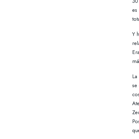
30 
es 
tot
Y 
rel
Era
má
La
se 
cos
At
Zeu
Pos
que