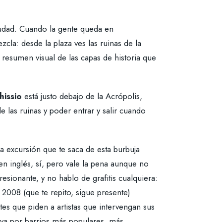
iudad. Cuando la gente queda en
cla: desde la plaza ves las ruinas de la
 resumen visual de las capas de historia que
hissio
está justo debajo de la Acrópolis,
de las ruinas y poder entrar y salir cuando
a excursión que te saca de esta burbuja
 en inglés, sí, pero vale la pena aunque no
esionante, y no hablo de grafitis cualquiera:
 2008 (que te repito, sigue presente)
es que piden a artistas que intervengan sus
eva por barrios más populares, más