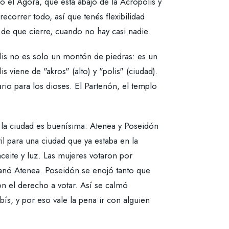
do el Ágora, que está abajo de la Acrópolis y
recorrer todo, así que tenés flexibilidad
s de que cierre, cuando no hay casi nadie.
lis no es solo un montón de piedras: es un
s viene de "akros" (alto) y "polis" (ciudad).
rio para los dioses. El Partenón, el templo
la ciudad es buenísima: Atenea y Poseidón
il para una ciudad que ya estaba en la
aceite y luz. Las mujeres votaron por
nó Atenea. Poseidón se enojó tanto que
on el derecho a votar. Así se calmó
bís, y por eso vale la pena ir con alguien