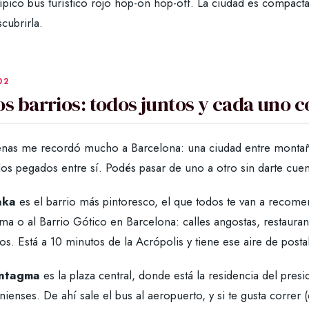
típico bus turístico rojo hop-on hop-off. La ciudad es compac
cubrirla.
os barrios: todos juntos y cada uno c
enas me recordó mucho a Barcelona: una ciudad entre montaña
os pegados entre sí. Podés pasar de uno a otro sin darte cuen
aka
es el barrio más pintoresco, el que todos te van a recomen
a o al Barrio Gótico en Barcelona: calles angostas, restauran
os. Está a 10 minutos de la Acrópolis y tiene ese aire de posta
ntagma
es la plaza central, donde está la residencia del pres
nienses. De ahí sale el bus al aeropuerto, y si te gusta correr