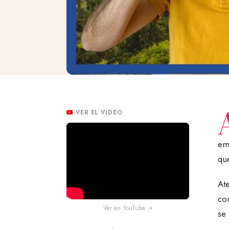
VER EL VIDEO
emp
qu
Ate
co
Ver en YouTube →
se 