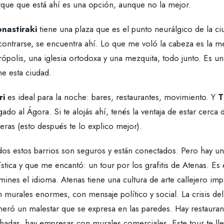
rque que está ahí es una opción, aunque no la mejor.
nastiraki
tiene una plaza que es el punto neurálgico de la c
ontrarse, se encuentra ahí. Lo que me voló la cabeza es la mez
ópolis, una iglesia ortodoxa y una mezquita, todo junto. Es un
ne esta ciudad.
ri
es ideal para la noche: bares, restaurantes, movimiento. Y
T
ado al Ágora. Si te alojás ahí, tenés la ventaja de estar cerca 
eras (esto después te lo explico mejor).
dos estos barrios son seguros y están conectados. Pero hay un
ística y que me encantó: un tour por los grafitis de Atenas. Es
ines el idioma. Atenas tiene una cultura de arte callejero impr
 murales enormes, con mensaje político y social. La crisis del
eró un malestar que se expresa en las paredes. Hay restaurant
chadas, hay empresas con murales comerciales. Este tour te ll