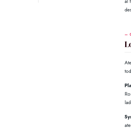
al 
des
L
At
tod
Pl
Rom
lad
Sy
ate