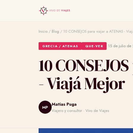
Inicio
/
Blog
/
10 CONSEJOS para viajar a ATENAS - Viaj
·
15 de julio de
GRECIA / ATENAS
QUE-VER
10 CONSEJOS 
- Viajá Mejor
Matias Puga
MP
Viajero y consultor · Vivo de Viajes