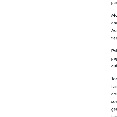
pa
Mo
enc
Acr
tie
Psi
peg
qui
To
tur
dom
son
gen
fa